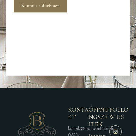
Kontakt aufnehmen
KONTA
ÖFFNU
FOLLO
KT
NGSZE
W US
ITEN
kontakt@monbonheur.de
0511-