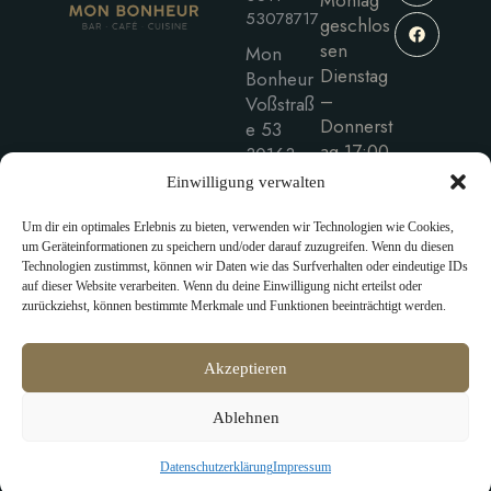
Montag
53078717
geschlos
sen
Mon
Dienstag
Bonheur
–
Voßstraß
Donnerst
e 53
ag 17:00
30163
– 0:00
Hannove
Einwilligung verwalten
Freitag –
r
Samstag
Um dir ein optimales Erlebnis zu bieten, verwenden wir Technologien wie Cookies,
um Geräteinformationen zu speichern und/oder darauf zuzugreifen. Wenn du diesen
17:00 –
Technologien zustimmst, können wir Daten wie das Surfverhalten oder eindeutige IDs
1:00
auf dieser Website verarbeiten. Wenn du deine Einwilligung nicht erteilst oder
Sonntag
zurückziehst, können bestimmte Merkmale und Funktionen beeinträchtigt werden.
15:00 –
22:00
Akzeptieren
Ablehnen
© 2026. All Rights Reserved.
Impressum
Datenschutz
AGB
Datenschutzerklärung
Impressum