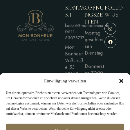
KONTA
ÖFFNU
FOLLO
KT
NGSZE
W US
ITEN
kontakt@monbonheur.de
0511-
Montag
53078717
geschlos
sen
Mon
Dienstag
Bonheur
–
Voßstraß
Donnerst
e 53
ag 17:00
30163
– 0:00
Hannove
Einwilligung verwalten
Freitag –
r
Samstag
Um dir ein optimales Erlebnis zu bieten, verwenden wir Technologien wie Cookies,
17:00 –
um Geräteinformationen zu speichern und/oder darauf zuzugreifen. Wenn du diesen
Technologien zustimmst, können wir Daten wie das Surfverhalten oder eindeutige IDs
1:00
auf dieser Website verarbeiten. Wenn du deine Einwilligung nicht erteilst oder
Sonntag
zurückziehst, können bestimmte Merkmale und Funktionen beeinträchtigt werden.
15:00 –
22:00