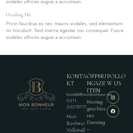
sodales ultrices augue a accumsan.
Heading H6
Proin faucibus ex nec mauris sodales, sed elementum
mi tincidunt. Sed viverra egestas nisi consequat. Fusce
sodales ultrices augue a accumsan.
KONTA
ÖFFNU
FOLLO
KT
NGSZE
W US
ITEN
kontakt@monbonheur.de
0511-
Montag
53078717
geschlos
sen
Mon
Dienstag
Bonheur
–
Voßstraß