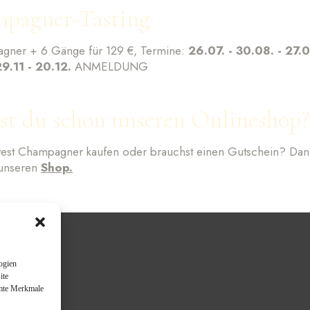
Freitag – Samstag 17:00 – 1:00
pagner-Tasting
Sonntag 15:00 – 22:00
gner + 6 Gänge für 129 €, Termine:
26.07. - 30.08. - 27.0
29.11 - 20.12.
ANMELDUNG
st du schon unseren Onlineshop?
est Champagner kaufen oder brauchst einen Gutschein? Dan
Impressum
Datenschutz
AGB
unseren
Shop
.
ogien
ite
mmte Merkmale