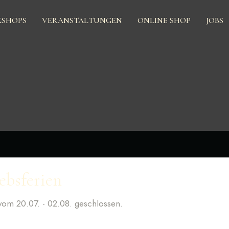
KSHOPS
VERANSTALTUNGEN
ONLINE SHOP
JOBS
ebsferien
ÖFFNUNGSZEITEN
vom 20.07. - 02.08. geschlossen.
r.de
Montag geschlossen
Dienstag – Donnerstag 17:00 – 0:00