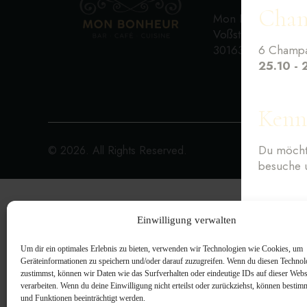
Cham
Mon Bonheur
Voßstraße 53
30163 Hannover
6 Champa
25.10 - 
Kenn
Du möcht
© 2026. All Rights Reserved.
besuche 
Einwilligung verwalten
Um dir ein optimales Erlebnis zu bieten, verwenden wir Technologien wie Cookies, um
Geräteinformationen zu speichern und/oder darauf zuzugreifen. Wenn du diesen Technol
zustimmst, können wir Daten wie das Surfverhalten oder eindeutige IDs auf dieser Webs
verarbeiten. Wenn du deine Einwilligung nicht erteilst oder zurückziehst, können besti
und Funktionen beeinträchtigt werden.